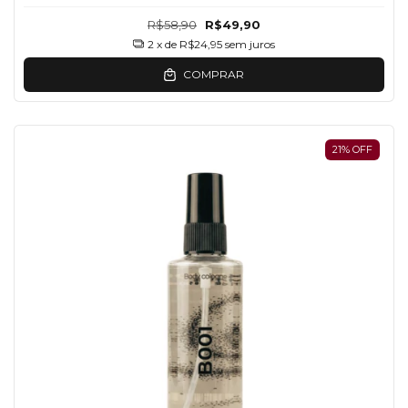
R$58,90
R$49,90
2
x de
R$24,95
sem juros
COMPRAR
21
%
OFF