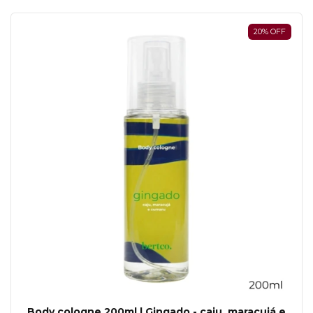
20
%
OFF
Body cologne 200ml | Gingado - caju, maracujá e