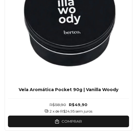
Vela Aromática Pocket 90g | Vanilla Woody
R$58,90
R$49,90
2
x de
R$24,95
sem juros
COMPRAR