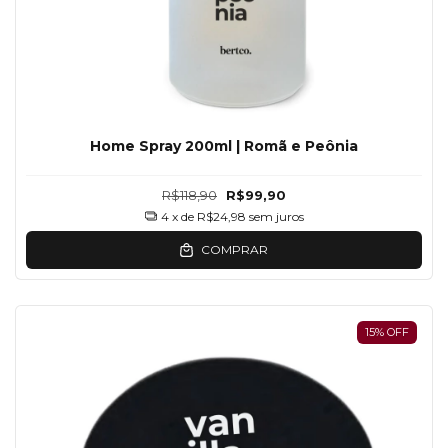
Home Spray 200ml | Romã e Peônia
R$118,90
R$99,90
4
x de
R$24,98
sem juros
COMPRAR
15
%
OFF