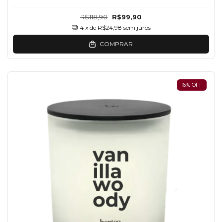
R$118,90
R$99,90
4
x de
R$24,98
sem juros
COMPRAR
16
%
OFF