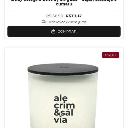
cumaru
R$138,90
R$111,12
5
x de
R$22,22
sem juros
COMPRAR
16
%
OFF