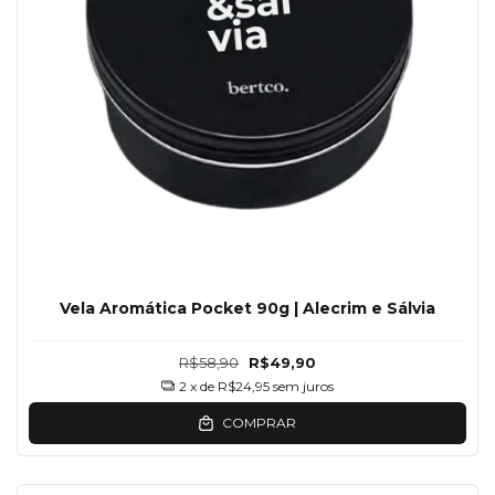
Vela Aromática Pocket 90g | Alecrim e Sálvia
R$58,90
R$49,90
2
x de
R$24,95
sem juros
COMPRAR