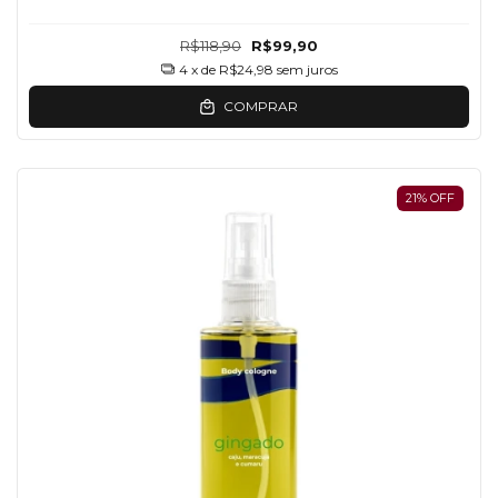
R$118,90
R$99,90
4
x de
R$24,98
sem juros
COMPRAR
21
%
OFF