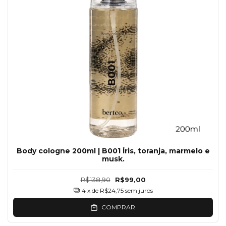
Body cologne 200ml | B001 Íris, toranja, marmelo e
musk.
R$138,90
R$99,00
4
x de
R$24,75
sem juros
COMPRAR