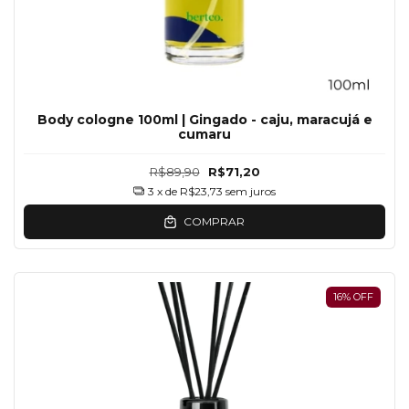
Body cologne 100ml | Gingado - caju, maracujá e
cumaru
R$89,90
R$71,20
3
x de
R$23,73
sem juros
COMPRAR
16
%
OFF