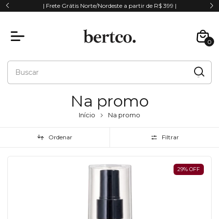
| Frete Grátis Norte/Nordeste a partir de R$ 399 |
0
Na promo
Início
Na promo
Ordenar
Filtrar
29
%
OFF