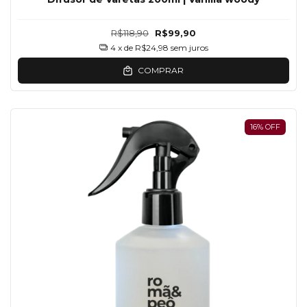
R$118,90
R$99,90
4
x de
R$24,98
sem juros
COMPRAR
16
%
OFF