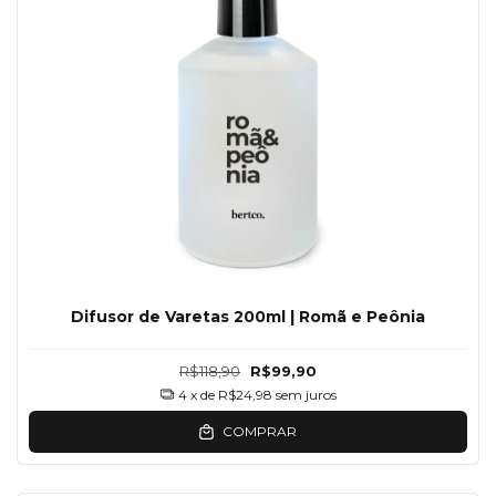
Difusor de Varetas 200ml | Romã e Peônia
R$118,90
R$99,90
4
x de
R$24,98
sem juros
COMPRAR