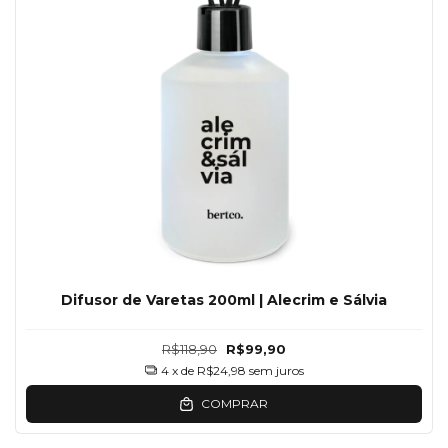
Difusor de Varetas 200ml | Alecrim e Sálvia
R$118,90
R$99,90
4
x de
R$24,98
sem juros
COMPRAR