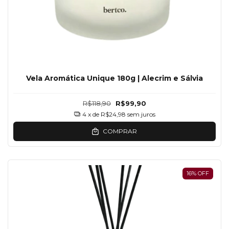
Vela Aromática Unique 180g | Alecrim e Sálvia
R$118,90
R$99,90
4
x de
R$24,98
sem juros
COMPRAR
16
%
OFF