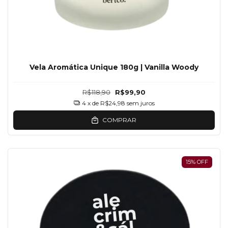
Vela Aromática Unique 180g | Vanilla Woody
R$118,90
R$99,90
4
x de
R$24,98
sem juros
COMPRAR
15
%
OFF