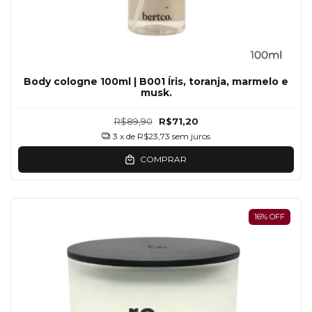
Body cologne 100ml | B001 Íris, toranja, marmelo e
musk.
R$89,90
R$71,20
3
x de
R$23,73
sem juros
COMPRAR
16
%
OFF