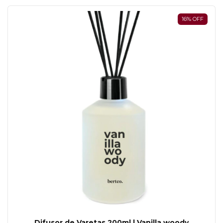
16
%
OFF
Difusor de Varetas 200ml | Vanilla woody