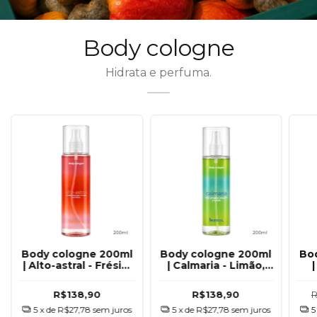
Body cologne
Hidrata e perfuma.
20
%
OFF
Body cologne 200ml
Body cologne 200ml
Bo
| Calmaria - Limão,
| Gingado - caju,
| 
gengibre, tangerina
maracujá e cumaru
m
e hortelã
R$138,90
R$138,90
R$111,12
R
5
x de
R$27,78
sem juros
5
x de
R$22,22
sem juros
4