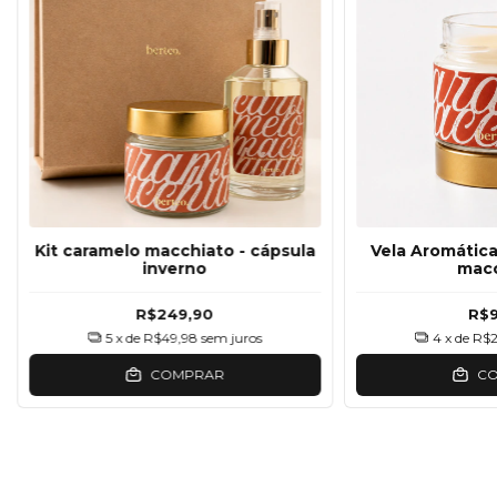
Kit caramelo macchiato - cápsula
Vela Aromática
inverno
mac
R$249,90
R$
5
x de
R$49,98
sem juros
4
x de
R$2
COMPRAR
C