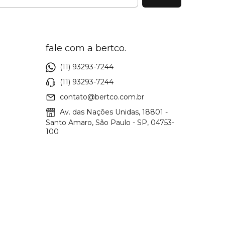
fale com a bertco.
(11) 93293-7244
(11) 93293-7244
contato@bertco.com.br
Av. das Nações Unidas, 18801 -
Santo Amaro, São Paulo - SP, 04753-
100