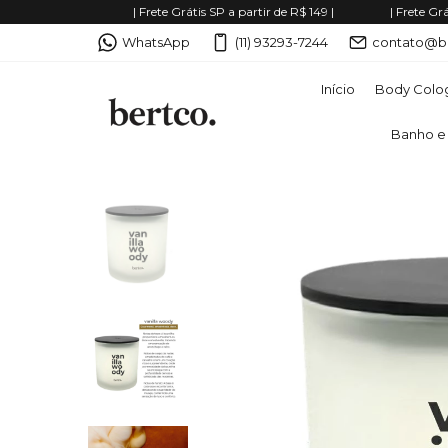
| Frete Grátis SP a partir de R$ 149 |
| Frete Gr
WhatsApp
(11) 93293-7244
contato@b
Início
Body Colo
Banho e