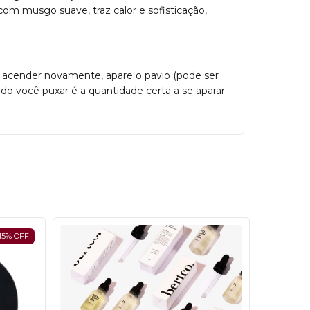
com musgo suave, traz calor e sofisticação,
r acender novamente, apare o pavio (pode ser
ndo você puxar é a quantidade certa a se aparar
15
%
OFF