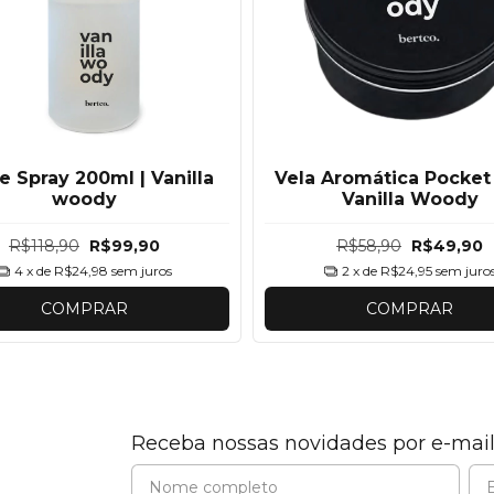
 Spray 200ml | Vanilla
Vela Aromática Pocket
woody
Vanilla Woody
R$118,90
R$99,90
R$58,90
R$49,90
4
x de
R$24,98
sem juros
2
x de
R$24,95
sem juro
COMPRAR
COMPRAR
Receba nossas novidades por e-mai