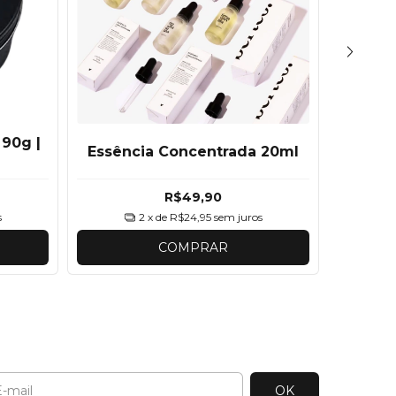
 90g |
Essência Concentrada 20ml
Difus
R$49,90
s
2
x de
R$24,95
sem juros
COMPRAR
l