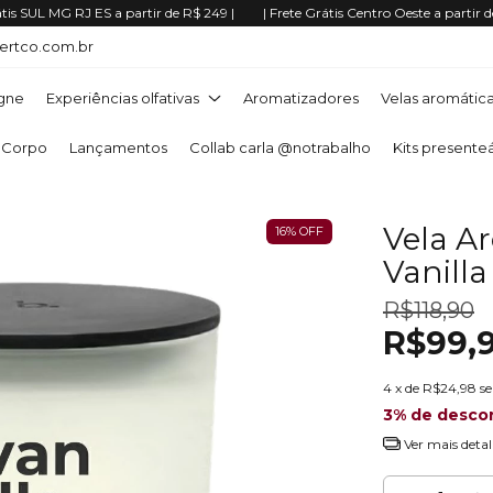
átis SUL MG RJ ES a partir de R$ 249 |
| Frete Grátis Centro Oeste a partir d
ertco.com.br
gne
Experiências olfativas
Aromatizadores
Velas aromátic
 Corpo
Lançamentos
Collab carla @notrabalho
Kits presente
Vela A
16
%
OFF
Vanill
R$118,90
R$99,
4
x de
R$24,98
s
3% de desco
Ver mais detal