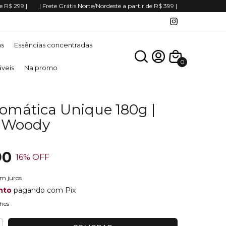
e R$ 299 |
| Frete Grátis Norte/Nordeste a partir de R$ 399 |
as
Essências concentradas
0
áveis
Na promo
romática Unique 180g |
a Woody
90
16
% OFF
em juros
nto
pagando com Pix
hes