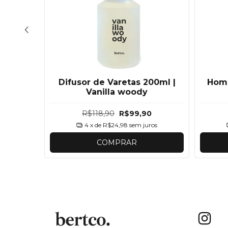
Difusor de Varetas 200ml |
Home
celana
Vanilla woody
R$118,90
R$99,90
ros
4
x de
R$24,98
sem juros
COMPRAR